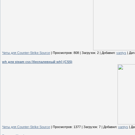
Читы для Counter-Strike Source
| Просмотров: 808 | Загрузок: 2 | Добавил:
vantys
| Дат
wh для steam css [беcпалевный wh] (CSS)
Читы для Counter-Strike Source
| Просмотров: 1377 | Загрузок: 7 | Добавил:
vantys
| Да