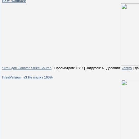
Best_wallhack
Читы для Counter-Strike Source
| Просмотров: 1387 | Загрузок: 4 | Добавил:
vantys
| Да
FreakVision_v3 Не палит 100%