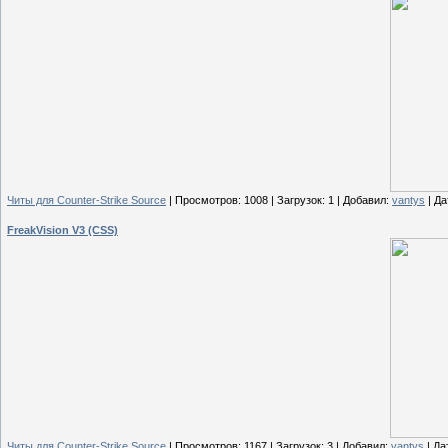
Читы для Counter-Strike Source
| Просмотров: 1008 | Загрузок: 1 | Добавил:
vantys
| Да
FreakVision V3 (CSS)
Читы для Counter-Strike Source
| Просмотров: 1167 | Загрузок: 3 | Добавил:
vantys
| Да