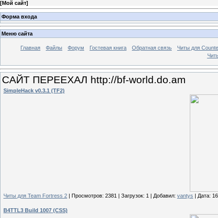
[
Мой сайт
]
Форма входа
Меню сайта
Главная
Файлы
Форум
Гостевая книга
Обратная связь
Читы для Counter
Читы
САЙТ ПЕРЕЕХАЛ http://bf-world.do.am
SimpleHack v0.3.1 (TF2)
Читы для Team Fortress 2
| Просмотров: 2381 | Загрузок: 1 | Добавил:
vantys
| Дата:
16
B4TTL3 Build 1007 (CSS)