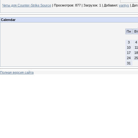
Читы для Counter-Strike Source
| Просмотров: 877 | Загрузок: 1 | Добавил:
vantys
| Дат
Calendar
Пн
Вт
3
4
10
11
17
18
24
25
31
Полная версия сайта