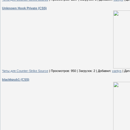
Unknown Hook Private (CSS)
Читы для Counter-Strike Source
| Просмотров: 950 | Загрузок: 2 | Добавил:
vantys
| Дат
blackkpub1 (CSS)