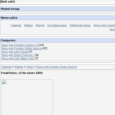
[
Мой сайт
]
Форма входа
Меню сайта
Главная
Файлы
Форум
Гостевая книга
Обратная связь
Читы для Counter
Читы
Categories
Читы для Counter Cstrike 1.6
[14]
Читы для Counter-Strike Source
[47]
Читы для Left 4 Dead
[7]
Читы для Team Fortress 2
[6]
Читы для CoD: Black Ops
[7]
Главная
»
Файлы
»
Читы
»
Читы для Counter-Strike Source
FreakVision_v3 Не палит 100%