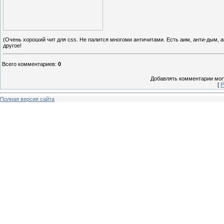
(Очень хороший чит для css. Не палится многоми античитами. Есть аим, анти-дым, 
другое!
Всего комментариев
:
0
Добавлять комментарии могу
[
Р
Полная версия сайта