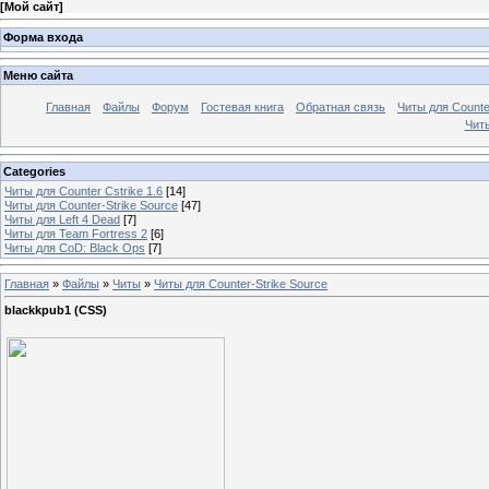
[
Мой сайт
]
Форма входа
Меню сайта
Главная
Файлы
Форум
Гостевая книга
Обратная связь
Читы для Counter
Читы
Categories
Читы для Counter Cstrike 1.6
[14]
Читы для Counter-Strike Source
[47]
Читы для Left 4 Dead
[7]
Читы для Team Fortress 2
[6]
Читы для CoD: Black Ops
[7]
Главная
»
Файлы
»
Читы
»
Читы для Counter-Strike Source
blackkpub1 (CSS)